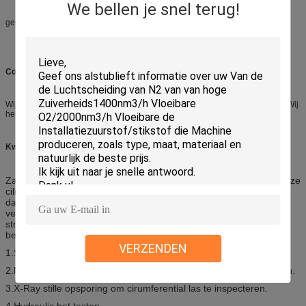
We bellen je snel terug!
gebruikt voor soorten medisch, industrieel, & high-purity gas.
Concurrentievoordeel:
Wij hebben uitgevoerd naar het jaar van vele landen en van gebieden zeer. Wij
hebben strikt systeem voor kwaliteitscontrole en zeer redelijke prijzen.
Kwaliteit:
Zal de hoogste kwaliteits grondstof worden goedgekeurd, bezit onze
cilinderfabriek ISO9001-certificaat, en wij zijn op dit gebied meer
dan 20 jaar geweest, is ons product bijna over de hele wereld
verkocht, vooral met de markt in Afrika en Azië, het geavanceerde
strikte proces het testen van en het vertrouwen van onze cliënt
beide waarborg onze cilinderkwaliteit:
VERZENDEN
1.Spectrum analzer om chemische analysia te ontdekken.
2.Mechanical-functie om spanningstest en buigende test te maken.
3.X-Ray stille opsporing om cirumferential las te inspecteren.
4.Hydraulic het testen.