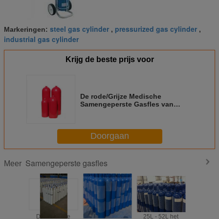
steel gas cylinder
pressurized gas cylinder
Markeringen:
,
,
industrial gas cylinder
Krijg de beste prijs voor
De rode/Grijze Medische
Samengeperste Gasfles van
210BAR 34CrMo4 5L - 14L
Doorgaan
Samengeperste gasfles
Meer
De naadloze
Facultatieve
25L - 52L het
Staalhog