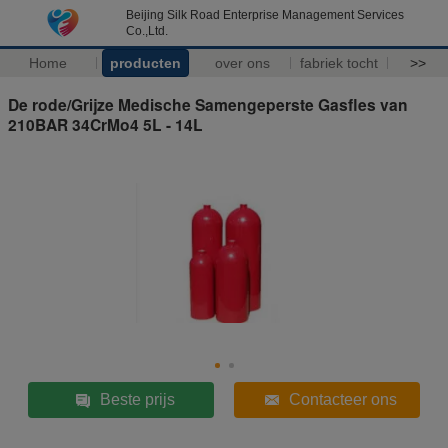
Beijing Silk Road Enterprise Management Services
Co.,Ltd.
Home
producten
over ons
fabriek tocht
>>
De rode/Grijze Medische Samengeperste Gasfles van
210BAR 34CrMo4 5L - 14L
Beste prijs
Contacteer ons