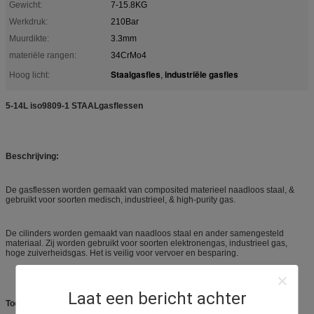
Gewicht:
7-15.8KG
Werkdruk:
210Bar
Muurdikte:
3.3mm
materiële rangen:
34CrMo4
Staalgasfles
industriële gasfles
Hoog licht:
,
5-14L iso9809-1 STAALgasflessen
Beschrijving:
De gasflessen worden gemaakt van composited materieel naadloos staal, &
gebruikt voor soorten medisch, industrieel, & high-purity gas.
De cilinders worden gemaakt van naadloos staal en ander samengesteld
materiaal. Zij worden gebruikt voor soorten elektronengas, industrieel gas,
hoge zuiverheidsgas. Het is veilig voor vervoer en besparing.
Laat een bericht achter
Toepassingen: