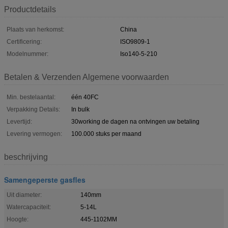
Productdetails
Plaats van herkomst:
China
Certificering:
ISO9809-1
Modelnummer:
Iso140-5-210
Betalen & Verzenden Algemene voorwaarden
Min. bestelaantal:
één 40FC
Verpakking Details:
In bulk
Levertijd:
30working de dagen na ontvingen uw betaling
Levering vermogen:
100.000 stuks per maand
beschrijving
Samengeperste gasfles
Uit diameter:
140mm
Watercapaciteit:
5-14L
Hoogte:
445-1102MM