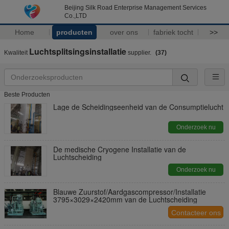
Beijing Silk Road Enterprise Management Services
Co.,LTD
Home
producten
over ons
fabriek tocht
>>
Luchtsplitsingsinstallatie
Kwaliteit
supplier.
(37)
Beste Producten
Lage de Scheidingseenheid van de Consumptielucht
Onderzoek nu
De medische Cryogene Installatie van de
Luchtscheiding
Onderzoek nu
Blauwe Zuurstof/Aardgascompressor/Installatie
3795×3029×2420mm van de Luchtscheiding
Contacteer ons