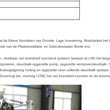
 de Kleine Voordelen van Grootte, Lage Investering, Modulariteit het 
iode van de Plaatsinstallatie, en Gebruikswaaier Brede enz.
en, vloeibaar van brandstof voorziend systeem bestaat uit LNG het le
pvoeren, steunbalk-opgezette pomp, opgezette verstuiversteunbalk, ho
rukregelgeving meting en opgezette ozon vullende steunbalk opslaan 
Gvoertuig die, voertuig l-CNG het van brandstof voorzien en de lever