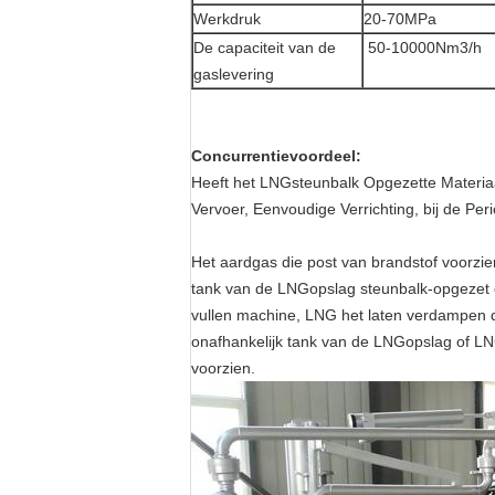
Werkdruk
20-70MPa
De capaciteit van de
50-10000Nm3/h
gaslevering
Concurrentievoordeel:
Heeft het LNGsteunbalk Opgezette Materiaal
Vervoer, Eenvoudige Verrichting, bij de Per
Het aardgas die post van brandstof voorzi
tank van de LNGopslag steunbalk-opgezet o
vullen machine, LNG het laten verdampen d
onafhankelijk tank van de LNGopslag of LN
voorzien.