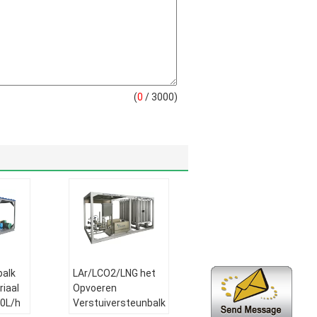
(
0
/ 3000)
balk
LAr/LCO2/LNG het
iaal
Opvoeren
0L/h
Verstuiversteunbalk