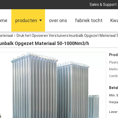
Sales & Support 
ome
producten
over ons
fabriek tocht
Kwa
ateriaal
Druk het Opvoeren Verstuiversteunbalk Opgezet Materiaal
eunbalk Opgezet Materiaal 50-1000Nm3/h
Prod
Plaat
Merkn
Certifi
Beta
Min. 
Verpa
Levert