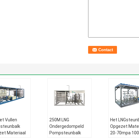
et Vullen
250M LNG
Het LNGsteun
steunbalk
Ondergedompeld
Opgezet Mater
et Materiaal
Pompsteunbalk
20-70mpa 100