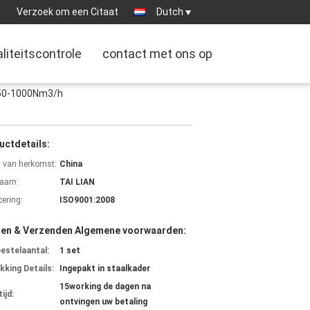
:
Verzoek om een Citaat
Dutch
liteitscontrole
contact met ons op
 50-1000Nm3/h
uctdetails:
s van herkomst:
China
aam:
TAI LIAN
cering:
ISO9001:2008
len & Verzenden Algemene voorwaarden:
bestelaantal:
1 set
kking Details:
Ingepakt in staalkader
15working de dagen na
ijd:
ontvingen uw betaling