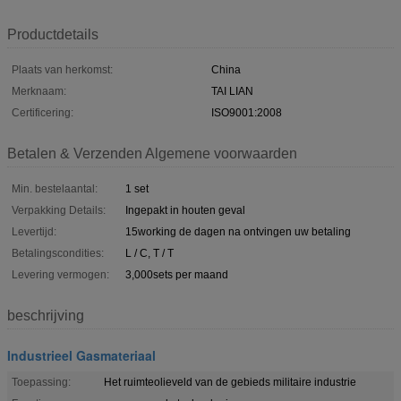
Productdetails
Plaats van herkomst:
China
Merknaam:
TAI LIAN
Certificering:
ISO9001:2008
Betalen & Verzenden Algemene voorwaarden
Min. bestelaantal:
1 set
Verpakking Details:
Ingepakt in houten geval
Levertijd:
15working de dagen na ontvingen uw betaling
Betalingscondities:
L / C, T / T
Levering vermogen:
3,000sets per maand
beschrijving
Industrieel Gasmateriaal
Toepassing:
Het ruimteolieveld van de gebieds militaire industrie