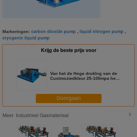
carbon dioxide pump
liquid nitrogen pump
Markeringen:
,
,
cryogenic liquid pump
Krijg de beste prijs voor
Van het de Hoge druklng van de
Custmoziedkleur 25-100mpa het
Ultramateriaal van het de Pomp
Industriële Gas Cryogene
Vloeibare
Doorgaan
Industrieel Gasmateriaal
Meer