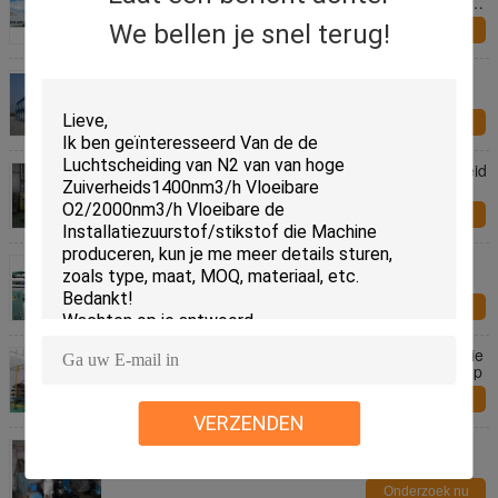
Zuurstofinstallatie 2000nm ³ /h de Installatiemateriaal
op van de Luchtscheiding
We bellen je snel terug!
Onderzoek nu
De Tankcontainer 0,41 Bars Externe Druk -40℃
-130℃ van de vloeibare Stikstofopslag ISO
Onderzoek nu
25nm3/h PSA Model SL-pn99.9-25 Stikstofzuiverheid
99,9% van de stikstofgenerator
Onderzoek nu
Q3105 / Q5052 de Installatie die van de de
Buismolen van het Aluminiumbroodje en Lijn
scheuren afvlakken
Onderzoek nu
De steunbalk zette 99.999% 1800m3/h-de Installatie
van de Waterstofgeneratie in Elektrische centrale op
Onderzoek nu
VERZENDEN
Industriële het Acetyleeninstallatie van 200M3/hr
98% C2H2 met ISO9001/2008
Onderzoek nu