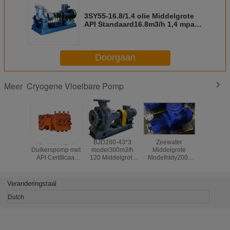
3SY55-16.8/1.4 olie Middelgrote
API Standaard16.8m3/h 1,4 mpa
Werkdrukpomp
Doorgaan
Cryogene Vloeibare Pomp
Meer
TL -400 Triplex
BJD280-43*3
Zeewater
500m3/h 
Duikerspomp met
model300m3/h
Middelgrote
530mm Dr
API Certificaat
120 Middelgrote
Modelhtdy200-
krachtdiam
3.5“ Duiker 600-
Centrifugaalpomp
250*8 210m3/h
Pomp H
30000L/H
van het Pomp de
2000m de Druk
Centrifug
Hoofdwater
Centrifugaalpomp
Veranderingstaal
van de Pomp
Hoofd20mpa
Dutch
Lossing