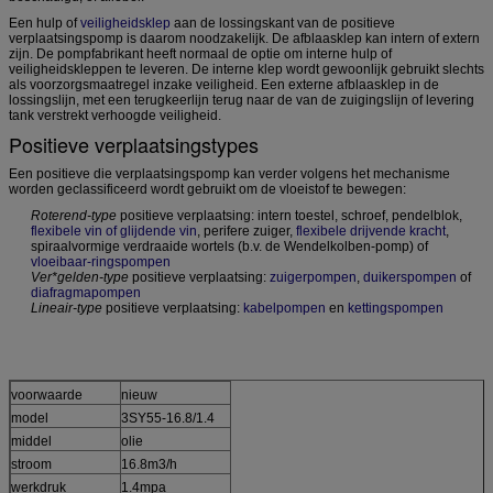
Een hulp of
veiligheidsklep
aan de lossingskant van de positieve
verplaatsingspomp is daarom noodzakelijk. De afblaasklep kan intern of extern
zijn. De pompfabrikant heeft normaal de optie om interne hulp of
veiligheidskleppen te leveren. De interne klep wordt gewoonlijk gebruikt slechts
als voorzorgsmaatregel inzake veiligheid. Een externe afblaasklep in de
lossingslijn, met een terugkeerlijn terug naar de van de zuigingslijn of levering
tank verstrekt verhoogde veiligheid.
Positieve verplaatsingstypes
Een positieve die verplaatsingspomp kan verder volgens het mechanisme
worden geclassificeerd wordt gebruikt om de vloeistof te bewegen:
Roterend-type
positieve verplaatsing: intern toestel, schroef, pendelblok,
flexibele vin of glijdende vin
, perifere zuiger,
flexibele drijvende kracht
,
spiraalvormige verdraaide wortels (b.v. de Wendelkolben-pomp) of
vloeibaar-ringspompen
Ver*gelden-type
positieve verplaatsing:
zuigerpompen
,
duikerspompen
of
diafragmapompen
Lineair-type
positieve verplaatsing:
kabelpompen
en
kettingspompen
voorwaarde
nieuw
model
3SY55-16.8/1.4
middel
olie
stroom
16.8m3/h
werkdruk
1.4mpa