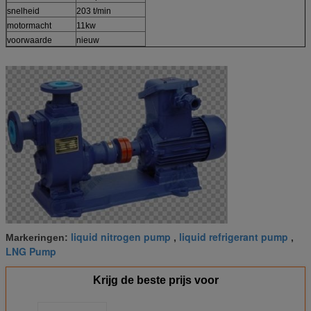
snelheid
203 t/min
motormacht
11kw
voorwaarde
nieuw
liquid nitrogen pump
liquid refrigerant pump
Markeringen:
,
,
LNG Pump
Krijg de beste prijs voor