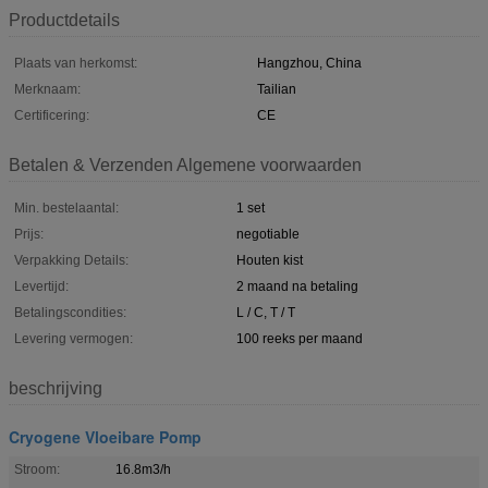
Productdetails
Plaats van herkomst:
Hangzhou, China
Merknaam:
Tailian
Certificering:
CE
Betalen & Verzenden Algemene voorwaarden
Min. bestelaantal:
1 set
Prijs:
negotiable
Verpakking Details:
Houten kist
Levertijd:
2 maand na betaling
Betalingscondities:
L / C, T / T
Levering vermogen:
100 reeks per maand
beschrijving
Cryogene Vloeibare Pomp
Stroom:
16.8m3/h