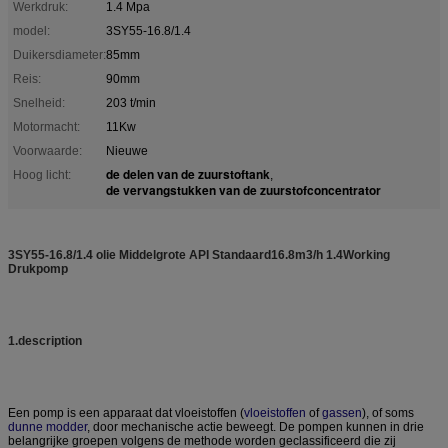
Werkdruk:
1.4 Mpa
model:
3SY55-16.8/1.4
Duikersdiameter:
85mm
Reis:
90mm
Snelheid:
203 t/min
Motormacht:
11Kw
Voorwaarde:
Nieuwe
de delen van de zuurstoftank
Hoog licht:
,
de vervangstukken van de zuurstofconcentrator
3SY55-16.8/1.4 olie Middelgrote API Standaard16.8m3/h 1.4Working
Drukpomp
1.description
Een pomp is een apparaat dat vloeistoffen (
vloeistoffen
of
gassen
), of soms
dunne modder
, door mechanische actie beweegt. De pompen kunnen in drie
belangrijke groepen volgens de methode worden geclassificeerd die zij