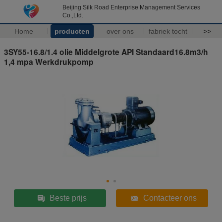
Beijing Silk Road Enterprise Management Services
Co.,Ltd.
Home
producten
over ons
fabriek tocht
>>
3SY55-16.8/1.4 olie Middelgrote API Standaard16.8m3/h
1,4 mpa Werkdrukpomp
Beste prijs
Contacteer ons