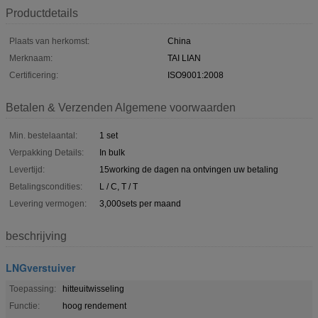
Productdetails
Plaats van herkomst:
China
Merknaam:
TAI LIAN
Certificering:
ISO9001:2008
Betalen & Verzenden Algemene voorwaarden
Min. bestelaantal:
1 set
Verpakking Details:
In bulk
Levertijd:
15working de dagen na ontvingen uw betaling
Betalingscondities:
L / C, T / T
Levering vermogen:
3,000sets per maand
beschrijving
LNGverstuiver
Toepassing:
hitteuitwisseling
Functie:
hoog rendement