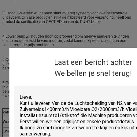
3. Hoog - kwaliteit: wij hebben strikt volledig systeem voor kwaliteitscontrole
uitgevoerd, zijn alle producten strikt geïnspecteerd vóór verzending, heeft ons
product de certificatie van CE/TPED en van de PUNT bereikt
4.Lower prijs: wij houden nooit op proberend om nieuwe manieren te vinden
om de productiekost te verminderen, zodat kunnen zij wij onze klanten een
concurrerende prijs aanbieden
5.Quick levertijd: wij zijn zeker om ervoor te zorgen dat elke verzending van
Laat een bericht achter
goed veilig is, punctuele aankomst, hebben wij altijd veel verschepende
partner, zij providethe de meeste snelle middelen van vervoer.
We bellen je snel terug!
6.Good de dienst: wij zijn toegewijd aan het verlenen van de beste dienst, als u
in onze producten van u hebt om het even welk idee over ons geinteresseerd
bent, gelieve te voelen vrij om ons te contacteren en wij zullen ervoor zorgen al
uw verzoek professioneel en onmiddellijk zal worden behandeld
Werkend middel
LAr LCO2 van LO2 LN2 NH3 PVDF C
Werkdruk
0.8-70MPa
Enige verdampings vastgestelde capaciteit
100-10000Nm3/h