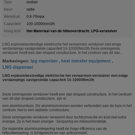
Type:
mobiel
kleur:
optie
Werkdruk:
0.8-70mpa
Capaciteit:
100-10000nm3/h
Het Materiaal van de hitteoverdracht
LPG-verstuiver
Hoog licht:
,
LNG explosiebestendige elektrische het verwarmen verstuiver met enige
verdampings vastgestelde capaciteit 10-10000Nm3/h Deze omringende
verstuiver heeft een star-shaped constructure. In het centrum van dit star...
lpg vaporizer
heat transfer equipment
Markeringen:
,
,
LNG dispenser
LNG explosiebestendige elektrische het verwarmen verstuiver met enige
verdampings vastgestelde capaciteit 10-10000Nm3/h
Deze omringende verstuiver heeft een star-shaped constructure. In het centrum
van dit star-shaped constructure, zijn er
een aluminiumbuis. De aluminiumvinnen worden verbonden aan de buis in het
centrum. Het is een stabiele constructure.
Deze omringende verstuiver verwarmt door luchtconvectie en kost niet extra
energie. Zo is het meer energie - besparing en milieuvriendelijk.
De materiële aluminiumlegering heeft de hoge efficiency van de
hitteuitwisseling, is lichtgewicht en van anticorrosief.