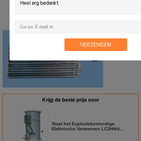
VERZENDEN
Krijg de beste prijs voor
Staal het Explosiebestendige
Elektrische Verwarmen LC2H4/de
Verstuiver 0.8-70MPa van
LCO2/van het LNG