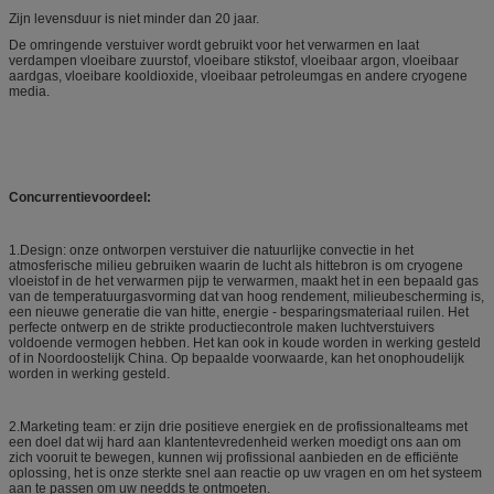
Zijn levensduur is niet minder dan 20 jaar.
De omringende verstuiver wordt gebruikt voor het verwarmen en laat
verdampen vloeibare zuurstof, vloeibare stikstof, vloeibaar argon, vloeibaar
aardgas, vloeibare kooldioxide, vloeibaar petroleumgas en andere cryogene
media.
Concurrentievoordeel:
1.Design: onze ontworpen verstuiver die natuurlijke convectie in het
atmosferische milieu gebruiken waarin de lucht als hittebron is om cryogene
vloeistof in de het verwarmen pijp te verwarmen, maakt het in een bepaald gas
van de temperatuurgasvorming dat van hoog rendement, milieubescherming is,
een nieuwe generatie die van hitte, energie - besparingsmateriaal ruilen. Het
perfecte ontwerp en de strikte productiecontrole maken luchtverstuivers
voldoende vermogen hebben. Het kan ook in koude worden in werking gesteld
of in Noordoostelijk China. Op bepaalde voorwaarde, kan het onophoudelijk
worden in werking gesteld.
2.Marketing team: er zijn drie positieve energiek en de profissionalteams met
een doel dat wij hard aan klantentevredenheid werken moedigt ons aan om
zich vooruit te bewegen, kunnen wij profissional aanbieden en de efficiënte
oplossing, het is onze sterkte snel aan reactie op uw vragen en om het systeem
aan te passen om uw needds te ontmoeten.