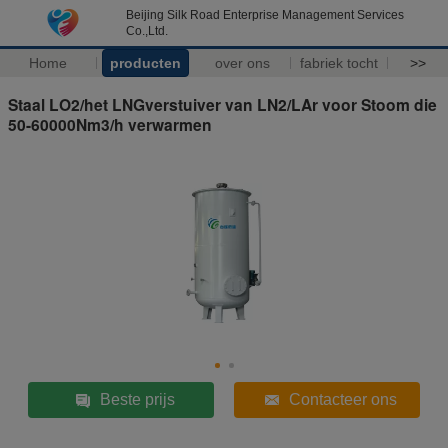
Beijing Silk Road Enterprise Management Services
Co.,Ltd.
Home
producten
over ons
fabriek tocht
>>
Staal LO2/het LNGverstuiver van LN2/LAr voor Stoom die
50-60000Nm3/h verwarmen
Beste prijs
Contacteer ons