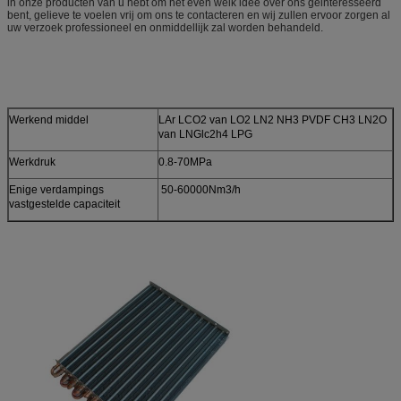
in onze producten van u hebt om het even welk idee over ons geinteresseerd
bent, gelieve te voelen vrij om ons te contacteren en wij zullen ervoor zorgen al
uw verzoek professioneel en onmiddellijk zal worden behandeld.
Werkend middel
LAr LCO2 van LO2 LN2 NH3 PVDF CH3 LN2O
van LNGlc2h4 LPG
Werkdruk
0.8-70MPa
Enige verdampings
50-60000Nm3/h
vastgestelde capaciteit