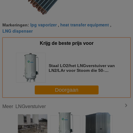
lpg vaporizer
heat transfer equipment
Markeringen:
,
,
LNG dispenser
Krijg de beste prijs voor
Staal LO2/het LNGverstuiver van
LN2/LAr voor Stoom die 50-
60000Nm3/h verwarmen
Doorgaan
LNGverstuiver
Meer