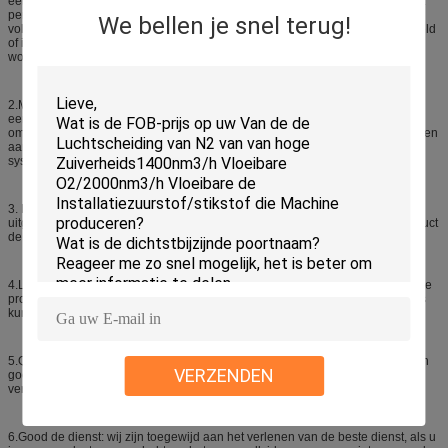
een nieuwe generatie die van hitte, energie - besparingsmateriaal ruilen. Het
perfecte ontwerp en de strikte productiecontrole maken luchtverstuivers
We bellen je snel terug!
voldoende vermogen hebben. Het kan ook in koude worden in werking gesteld
of in Noordoostelijk China. Op bepaalde voorwaarde, kan het onophoudelijk
worden in werking gesteld.
2.Marketing team: er zijn drie positine energieke en professionele teams met
een doel wij waarhard werken aan, moedigt de klantentevredenheid ons aan
om zich vooruit te bewegen, kunnen wij professionele en efficiënte oplossingen
aanbieden, het onze sterkte snel aan reactie op uw vragen en is om het
systeem aan te passen om aan uw behoeften te voldoen.
3. Hoog - kwaliteit: wij hebben strikt volledig systeem voor kwaliteitscontrole
uitgevoerd, is al product strikt geïnspecteerd vóór verzending, heeft ons product
de certificatie van CE/TPED en van de PUNT bereikt.
4.Lower prijs: wij houden nooit op ytring om nieuwe manieren te vinden om de
productiekost te verminderen, zodat wij onze klanten een concurrerende prijs
kunnen aanbieden.
5.Quick-feliverytijd: wij zijn zeker om ervoor te zorgen dat elke verzending van
VERZENDEN
goed veilig is, punctuele aankomst, hebben wij veel verschepende partners,
verstrekken zij altijd de snelste middelen van vervoer.
6.Good de dienst: wij zijn toegewijd aan het verlenen van de beste dienst, als u