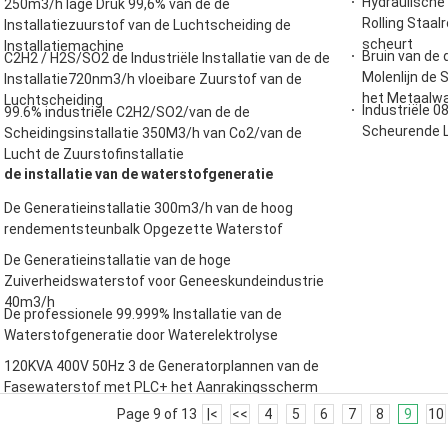
Hydraulische
250m3/h lage Druk 99,6% van de de
Rolling Staa
Installatiezuurstof van de Luchtscheiding de
scheurt
Installatiemachine
Bruin van de 
C2H2 / H2S/SO2 de Industriële Installatie van de de
Molenlijn de
Installatie720nm3/h vloeibare Zuurstof van de
het Metaalw
Luchtscheiding
Industriële 0
99.6% industriële C2H2/SO2/van de de
Scheurende L
Scheidingsinstallatie 350M3/h van Co2/van de
Lucht de Zuurstofinstallatie
de installatie van de waterstofgeneratie
De Generatieinstallatie 300m3/h van de hoog
rendementsteunbalk Opgezette Waterstof
De Generatieinstallatie van de hoge
Zuiverheidswaterstof voor Geneeskundeindustrie
40m3/h
De professionele 99.999% Installatie van de
Waterstofgeneratie door Waterelektrolyse
120KVA 400V 50Hz 3 de Generatorplannen van de
Fasewaterstof met PLC+ het Aanrakingsscherm
Page 9 of 13
|<
<<
4
5
6
7
8
9
10