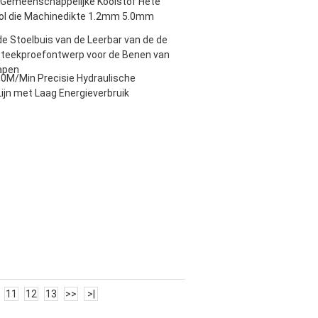
 Gemeenschappelijke Koolstof Hete
lrol die Machinedikte 1.2mm 5.0mm
de Stoelbuis van de Leerbar van de de
 Steekproefontwerp voor de Benen van
apen
80M/Min Precisie Hydraulische
ijn met Laag Energieverbruik
11
12
13
>>
>|