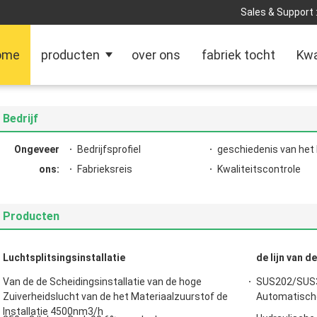
Sales & Support 
ome
producten
over ons
fabriek tocht
Kwa
Bedrijf
Ongeveer
Bedrijfsprofiel
geschiedenis van het 
ons:
Fabrieksreis
Kwaliteitscontrole
Producten
Luchtsplitsingsinstallatie
de lijn van d
Van de de Scheidingsinstallatie van de hoge
SUS202/SUS304
Zuiverheidslucht van de het Materiaalzuurstof de
Automatisch
Installatie 4500nm3/h