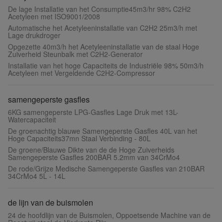
De lage Installatie van het Consumptie45m3/hr 98% C2H2
Acetyleen met ISO9001/2008
Automatische het Acetyleeninstallatie van C2H2 25m3/h met
Lage drukdroger
Opgezette 40m3/h het Acetyleeninstallatie van de staal Hoge
Zuiverheid Steunbalk met C2H2-Generator
Installatie van het hoge Capaciteits de Industriële 98% 50m3/h
Acetyleen met Vergeldende C2H2-Compressor
samengeperste gasfles
6KG samengeperste LPG-Gasfles Lage Druk met 13L-
Watercapaciteit
De groenachtig blauwe Samengeperste Gasfles 40L van het
Hoge Capaciteits37mn Staal Verbinding - 80L
De groene/Blauwe Dikte van de de Hoge Zuiverheids
Samengeperste Gasfles 200BAR 5.2mm van 34CrMo4
De rode/Grijze Medische Samengeperste Gasfles van 210BAR
34CrMo4 5L - 14L
de lijn van de buismolen
24 de hoofdlijn van de Buismolen, Oppoetsende Machine van de