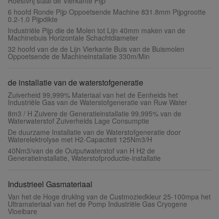
Roestvrij staal de Vierkante Pijp
6 hoofd Ronde Pijp Oppoetsende Machine 831.8mm Pijpgrootte
0.2-1.0 Pijpdikte
Industriële Pijp die de Molen tot Lijn 40mm maken van de
Machinebuis Horizontale Schachtdiameter
32 hoofd van de de Lijn Vierkante Buis van de Buismolen
Oppoetsende de Machineinstallatie 330m/Min
de installatie van de waterstofgeneratie
Zuiverheid 99,999% Materiaal van het de Eenheids het
Industriële Gas van de Waterstofgeneratie van Ruw Water
8m3 / H Zuivere de Generatieinstallatie 99,995% van de
Waterwaterstof Zuiverheids Lage Consumptie
De duurzame Installatie van de Waterstofgeneratie door
Waterelektrolyse met H2-Capaciteit 125Nm3/H
40Nm3/van de de Outputwaterstof van H H2 de
Generatieinstallatie, Waterstofproductie-installatie
Industrieel Gasmateriaal
Van het de Hoge druklng van de Custmoziedkleur 25-100mpa het
Ultramateriaal van het de Pomp Industriële Gas Cryogene
Vloeibare