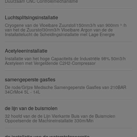
Duurzaam CNC Controlemechanisme
Luchtsplitsingsinstallatie
Cryogene van de Vloeibare Zuurstof/150nm3/h van 900nm ³ /h
van het de Zuurstof30nm3/h Vloeibare Argon van de de
Installatielucht de Scheidingsinstallatie met Lage Energie
Acetyleeninstallatie
Installatie van het hoge Capaciteits de Industriële 98% 50m3/h
Acetyleen met Vergeldende C2H2-Compressor
samengeperste gasfles
De rode/Grijze Medische Samengeperste Gasfles van 210BAR
34CrMo4 5L - 14L
de lijn van de buismolen
32 hoofd van de de Lijn Vierkante Buis van de Buismolen
Oppoetsende de Machineinstallatie 330m/Min
de installatie van de waterstofgeneratie