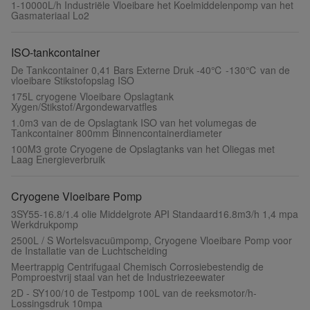
1-10000L/h Industriële Vloeibare het Koelmiddelenpomp van het
Gasmateriaal Lo2
ISO-tankcontainer
De Tankcontainer 0,41 Bars Externe Druk -40℃ -130℃ van de
vloeibare Stikstofopslag ISO
175L cryogene Vloeibare Opslagtank
Xygen/Stikstof/Argondewarvatfles
1.0m3 van de de Opslagtank ISO van het volumegas de
Tankcontainer 800mm Binnencontainerdiameter
100M3 grote Cryogene de Opslagtanks van het Oliegas met
Laag Energieverbruik
Cryogene Vloeibare Pomp
3SY55-16.8/1.4 olie Middelgrote API Standaard16.8m3/h 1,4 mpa
Werkdrukpomp
2500L / S Wortelsvacuümpomp, Cryogene Vloeibare Pomp voor
de Installatie van de Luchtscheiding
Meertrappig Centrifugaal Chemisch Corrosiebestendig de
Pomproestvrij staal van het de Industriezeewater
2D - SY100/10 de Testpomp 100L van de reeksmotor/h-
Lossingsdruk 10mpa