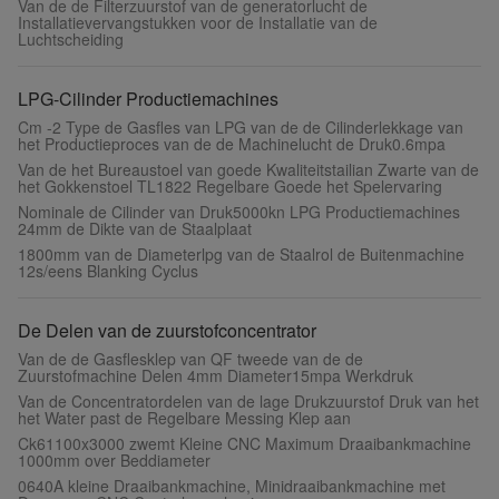
Van de de Filterzuurstof van de generatorlucht de
Installatievervangstukken voor de Installatie van de
Luchtscheiding
LPG-Cilinder Productiemachines
Cm -2 Type de Gasfles van LPG van de de Cilinderlekkage van
het Productieproces van de de Machinelucht de Druk0.6mpa
Van de het Bureaustoel van goede Kwaliteitstailian Zwarte van de
het Gokkenstoel TL1822 Regelbare Goede het Spelervaring
Nominale de Cilinder van Druk5000kn LPG Productiemachines
24mm de Dikte van de Staalplaat
1800mm van de Diameterlpg van de Staalrol de Buitenmachine
12s/eens Blanking Cyclus
De Delen van de zuurstofconcentrator
Van de de Gasflesklep van QF tweede van de de
Zuurstofmachine Delen 4mm Diameter15mpa Werkdruk
Van de Concentratordelen van de lage Drukzuurstof Druk van het
het Water past de Regelbare Messing Klep aan
Ck61100x3000 zwemt Kleine CNC Maximum Draaibankmachine
1000mm over Beddiameter
0640A kleine Draaibankmachine, Minidraaibankmachine met