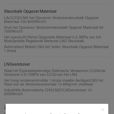
Steunbalk Opgezet Materiaal
LAr/LCO2/LNG het Opvoeren Verstuiversteunbalk Opgezet
Materiaal 100-8000Nm3/h
Druk het Opvoeren Verstuiversteunbalk Opgezet Materiaal 50-
1000Nm3/h
Het openlucht Kleine Opgezette Materiaal 0.2-3MPa van het
Modulariteits Regelende Metende LNG Steunbalk
Automatisch Mobiel LNG het Vullen Steunbalk Opgezet Materiaal
1.6mpa
LNGverstuiver
Staal het Explosiebestendige Elektrische Verwarmen LC2H4/de
Verstuiver 0.8-70MPa van LCO2/van het LNG
Het hoog rendementmobile 1,6mpa maakte Aardgas/LNG het
Staal van de Verstuiverautomaat 10-80kg/min vloeibaar
Industriële Automatische CH3/LN2O/LNGverstuiver 10-
6000Nm3/h
Zuurstofcompressor
Hoge druk Verticale Argon/Zuurstofcompressor