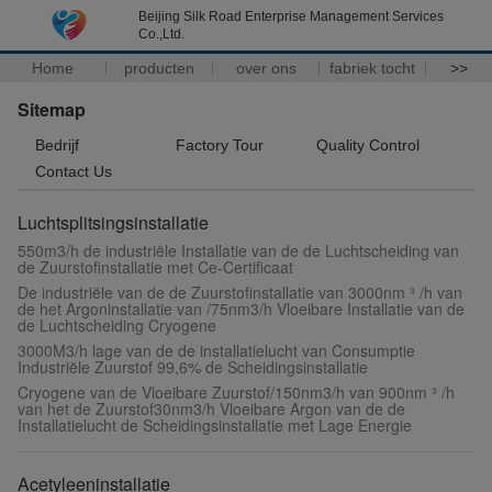
Beijing Silk Road Enterprise Management Services
Co.,Ltd.
Home
producten
over ons
fabriek tocht
>>
Sitemap
Bedrijf
Factory Tour
Quality Control
Contact Us
Luchtsplitsingsinstallatie
550m3/h de industriële Installatie van de de Luchtscheiding van
de Zuurstofinstallatie met Ce-Certificaat
De industriële van de de Zuurstofinstallatie van 3000nm ³ /h van
de het Argoninstallatie van /75nm3/h Vloeibare Installatie van de
de Luchtscheiding Cryogene
3000M3/h lage van de de installatielucht van Consumptie
Industriële Zuurstof 99,6% de Scheidingsinstallatie
Cryogene van de Vloeibare Zuurstof/150nm3/h van 900nm ³ /h
van het de Zuurstof30nm3/h Vloeibare Argon van de de
Installatielucht de Scheidingsinstallatie met Lage Energie
Acetyleeninstallatie